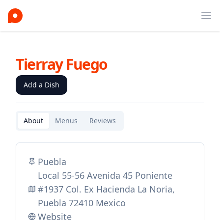
Ope
Tierray Fuego
Add a Dish
About
Menus
Reviews
Puebla
Local 55-56 Avenida 45 Poniente
#1937 Col. Ex Hacienda La Noria,
Puebla 72410 Mexico
Website